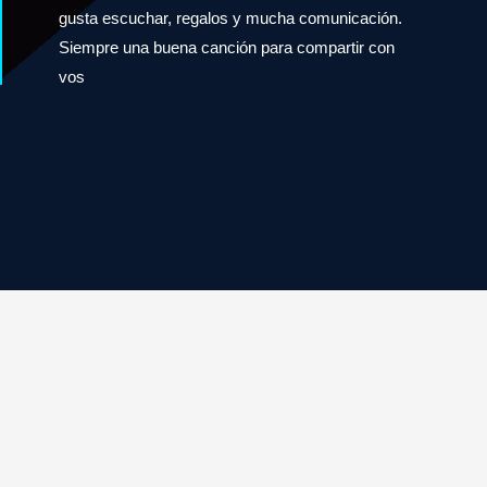
gusta escuchar, regalos y mucha comunicación.
Siempre una buena canción para compartir con
vos