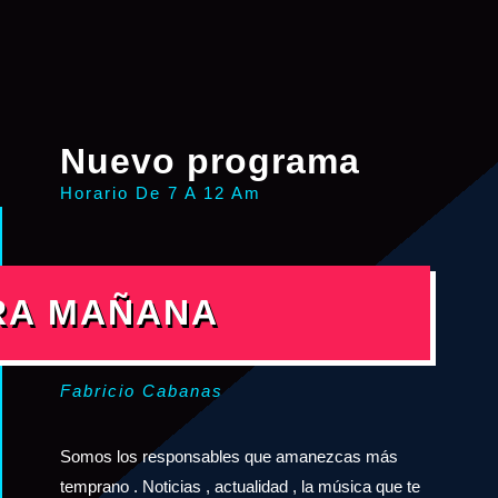
Nuevo programa
Horario De 7 A 12 Am
RA MAÑANA
Fabricio Cabanas
Somos los responsables que amanezcas más
temprano . Noticias , actualidad , la música que te