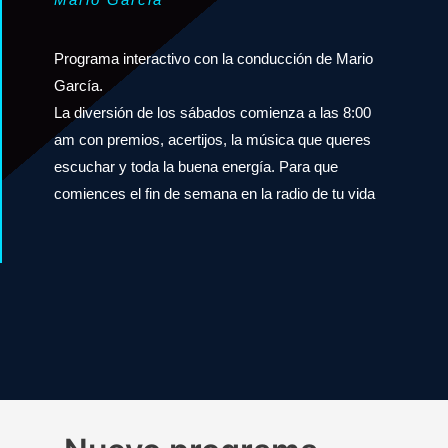
Programa interactivo con la conducción de Mario
García.
La diversión de los sábados comienza a las 8:00
am con premios, acertijos, la música que queres
escuchar y toda la buena energía. Para que
comiences el fin de semana en la radio de tu vida